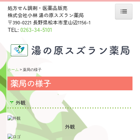
処方せん調剤・医薬品販売
株式会社小林 湯の原スズラン薬局
〒390-0221
長野県松本市
里山辺1156-1
ホーム
TEL:
0263-34-5101
当薬局について
薬局の様子
サービス案内
ホーム
薬局の様子
処方せんの受付
薬局の様子
ジェネリック薬について
外観
アクセス
外観